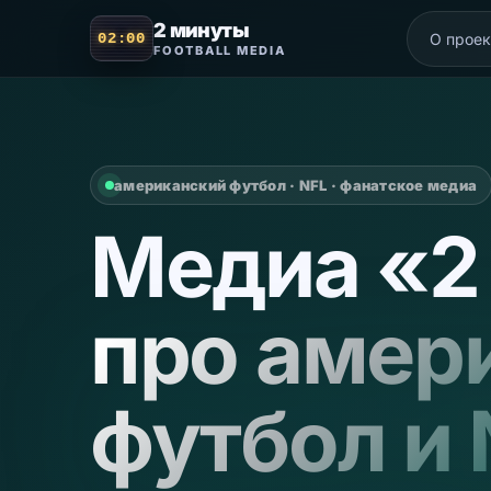
2 минуты
О проек
FOOTBALL MEDIA
американский футбол · NFL · фанатское медиа
Медиа «2
про амер
футбол и 