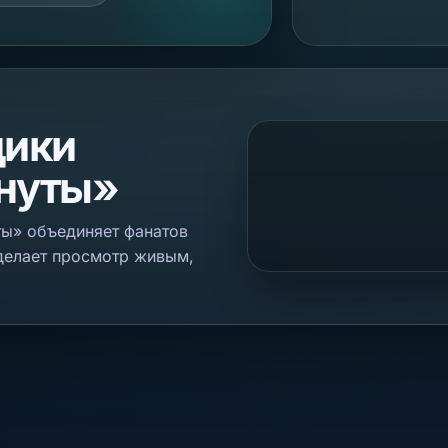
щики
нуты»
ты» объединяет фанатов
 делает просмотр живым,