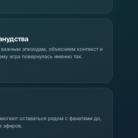
занудства
 важным эпизодам, объясняем контекст и
му игра повернулась именно так.
о
омогают оставаться рядом с фанатами до,
е эфиров.