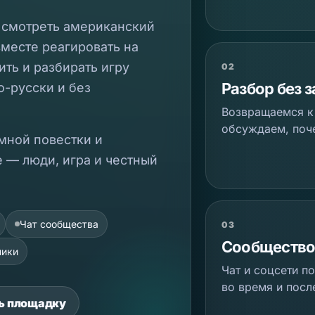
т смотреть американский
вместе реагировать на
ить и разбирать игру
02
Разбор без 
-русски и без
Возвращаемся к
обсуждаем, поче
мной повестки и
 — люди, игра и честный
Чат сообщества
03
Сообществ
ники
Чат и соцсети п
во время и посл
ь площадку