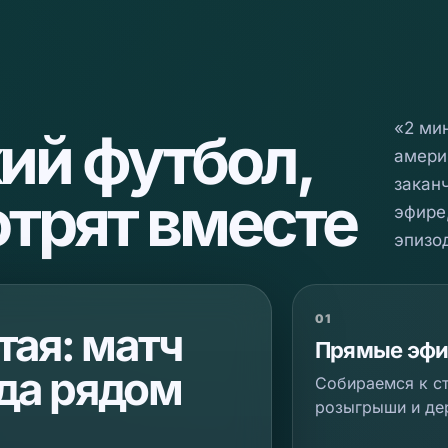
«2 ми
ий футбол,
амери
закан
трят вместе
эфире
эпизод
01
тая: матч
Прямые эф
гда рядом
Собираемся к ст
розыгрыши и де