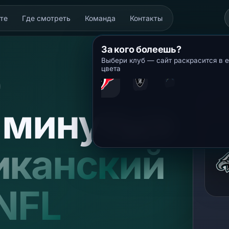
те
Где смотреть
Команда
Контакты
За кого болеешь?
Выбери клуб — сайт раскрасится в е
цвета
 минуты»
ФА
иканский
NFL