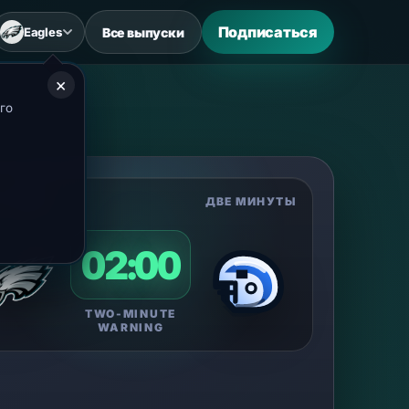
Подписаться
Все выпуски
Eagles
×
го
Н-ЭФИР
ДВЕ МИНУТЫ
02:00
TWO-MINUTE
WARNING