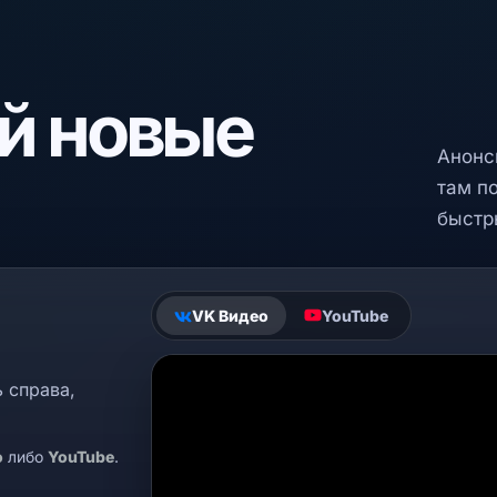
й новые
Анонс
там п
быстр
VK Видео
YouTube
ь справа,
о
либо
YouTube
.