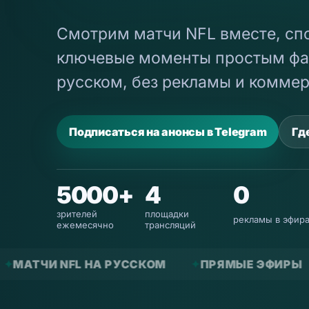
Смотрим матчи NFL вместе, спо
ключевые моменты простым фа
русском, без рекламы и коммер
Подписаться на анонсы в Telegram
Гд
5000+
4
0
зрителей
площадки
рекламы в эфир
ежемесячно
трансляций
 РУССКОМ
ПРЯМЫЕ ЭФИРЫ
ЧАТ СО ЗРИ