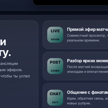
Прямой эфир матч
LIVE
Совместный просмотр, ч
и
SOON
реальном времени.
ту.
Разбор ярких мом
POST
рансляции
После матчей возвращ
дым эфиром.
GAME
эпизодам и впечатления
чтобы ты успел
Общение с фаната
CHAT
Идеи, обратная связь, 
24/7
новых рубрик.