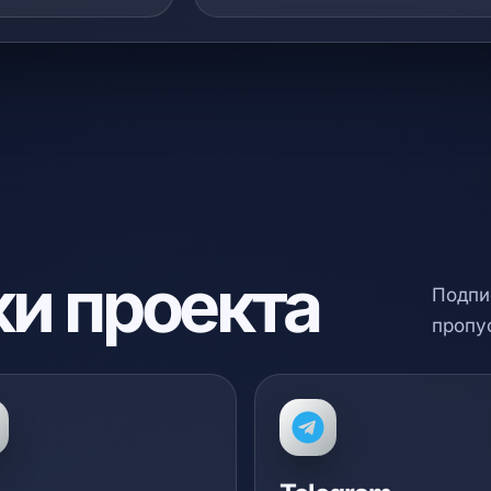
и проекта
Подпи
пропу