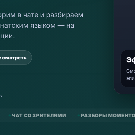
рим в чате и разбираем
натским языком — на
ции.
е смотреть
Эф
Смо
эпи
ах
ТЕЛЯМИ
РАЗБОРЫ МОМЕНТОВ
БЕЗ РЕКЛ